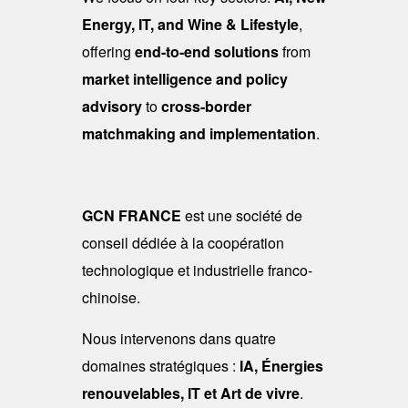
Energy, IT, and Wine & Lifestyle
,
offering
end-to-end solutions
from
market intelligence and policy
advisory
to
cross-border
matchmaking and implementation
.
GCN FRANCE
est une société de
conseil dédiée à la coopération
technologique et industrielle franco-
chinoise.
Nous intervenons dans quatre
domaines stratégiques :
IA, Énergies
renouvelables, IT et Art de vivre
.