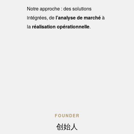
Notre approche : des solutions
intégrées, de
l’analyse de marché
à
la
réalisation opérationnelle
.
FOUNDER
创始人